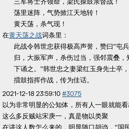
三军将士齐领命，梁氏操鼓亲督战！
荡里迷阵，气势掀江天地转！
黄天荡，杀气现！
在
黄天荡之战
词条里：
此战令韩世忠获得极高声誉，赞曰“屯
归，大振军声，杀伤过当，强邻震叠，
下诵之。”韩世忠之妻梁红玉身先士卒
擂鼓指挥作战，传为佳话。
2021-12-18 23:59:10
#3075
以为非常明显的公知体，所有人一眼就能看
这么多反贼站宋庚一，真是物以类聚
在讲这人数怎么来的，明显随口胡诌，“国