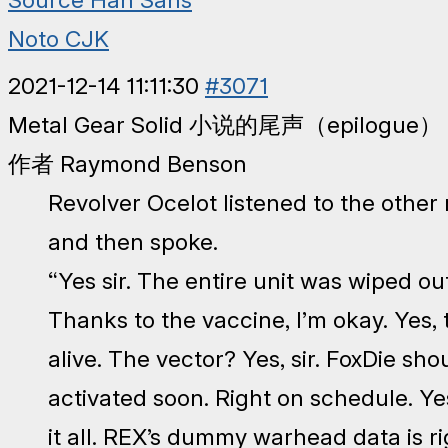
Source Han Sans
Noto CJK
2021-12-14 11:11:30
#3071
Metal Gear Solid 小说的尾声（epilogue）
作者 Raymond Benson
Revolver Ocelot listened to the other
and then spoke.
“Yes sir. The entire unit was wiped out
Thanks to the vaccine, I’m okay. Yes, t
alive. The vector? Yes, sir. FoxDie s
activated soon. Right on schedule. Yes
it all. REX’s dummy warhead data is ri