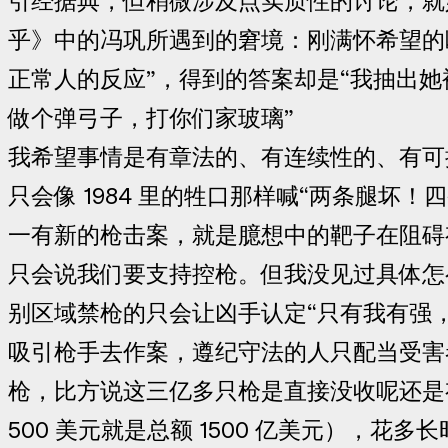
引经据典，但稍微涉及点实质性的讨论，就
乎》中的冯巩所遇到的窘境：刚满怀希望的
正常人的反应”，得到的答案却是“我抽出
做个弹弓子，打你们家玻璃”
我希望事情是有章法的、有连续性的、有可
只会像 1984 里的牲口那样喊“两条腿坏！
一有新的枪击案，就是臆想中的靶子在阻碍
只会说我们要支持控枪。但我没见过具体怎
别区域禁枪的只会让凶手认定“只有我有强
吸引枪手去作案，遵纪守法的人只配当受害
枪，比方说这三亿多只枪是直接没收呢还是
500 美元就是总额 1500 亿美元），花