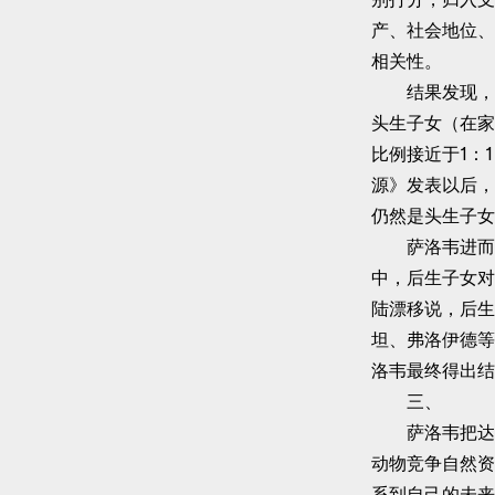
产、社会地位、
相关性。
结果发现，两
头生子女（在家
比例接近于1：
源》发表以后，
仍然是头生子女
萨洛韦进而研
中，后生子女对
陆漂移说，后生
坦、弗洛伊德等
洛韦最终得出结
三、
萨洛韦把达尔
动物竞争自然资
系到自己的未来