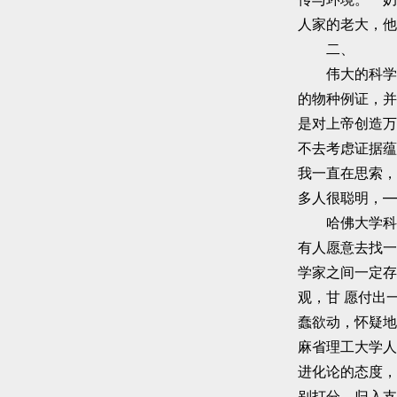
人家的老大，他
二、
伟大的科学家
的物种例证，并
是对上帝创造万
不去考虑证据蕴
我一直在思索，
多人很聪明，—
哈佛大学科学史
有人愿意去找一
学家之间一定存
观，甘 愿付出
蠢欲动，怀疑地
麻省理工大学人
进化论的态度，
别打分，归入支