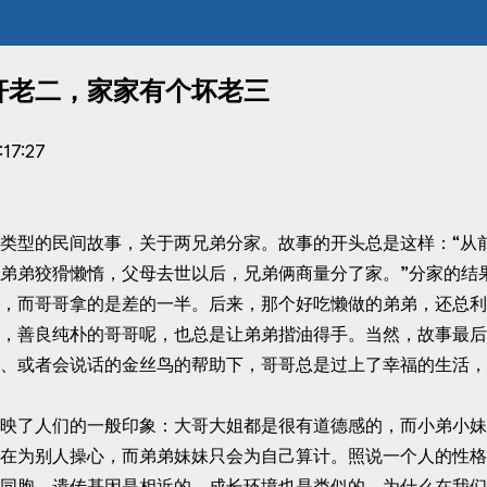
奸老二，家家有个坏老三
:17:27
型的民间故事，关于两兄弟分家。故事的开头总是这样：“从
弟弟狡猾懒惰，父母去世以后，兄弟俩商量分了家。”分家的结
，而哥哥拿的是差的一半。后来，那个好吃懒做的弟弟，还总利
，善良纯朴的哥哥呢，也总是让弟弟揩油得手。当然，故事最后
、或者会说话的金丝鸟的帮助下，哥哥总是过上了幸福的生活，
了人们的一般印象：大哥大姐都是很有道德感的，而小弟小妹
在为别人操心，而弟弟妹妹只会为自己算计。照说一个人的性格
同胞，遗传基因是相近的，成长环境也是类似的，为什么在我们