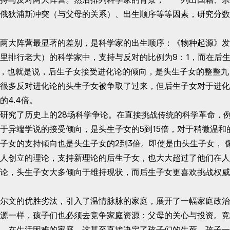
俄狄浦斯冲突（与父母的关系）、出生顺序等等因素，研究分数
大阵营最显著的差别，是科学家的出生顺序：《物种起源》发
里排行老大）的科学家中，支持与反对的比例为9：1，而在后
1，也就是说，后生子女接受进化论的倾向，是头生子女的整整九
很多反对进化论的头生子女被争取了过来，但后生子女对于进化
的4.4倍。
究了历史上的28场科学争论。在直接挑战传统的科学革命，
于异端学说的接受倾向，是头生子女的5到15倍，对于稍微温和
子女的支持倾向也是头生子女的2到3倍。即使是由头生子女， 
人创立的理论，支持新理论的后生子女，也大大超过了他们在人
论，头生子女大多倾向于维持现状，而后生子女更喜欢挑战权威
文的优胜劣汰，引入了温情脉脉的家庭，展开了一幅家庭政治
源一样，孩子们也必须去竞争家庭资源：父母的关心与投资。竞
，在生活困难的家庭，这甚至直接决定了孩子们的生死。孩子一