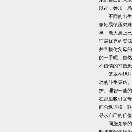
以赴，参加一场
不同的出生顺
够轻易镇压弟妹
早，老大身上已
证最优秀的资源
并且模仿父母的
的一手呢，自然
不留情的打击恐
笼罩在绝对优
动的斗争策略。
护。理智一些的
在那里吸引父母
间合纵连横，联
寻求自己的价值
同胞竞争的结
断和支配的行为