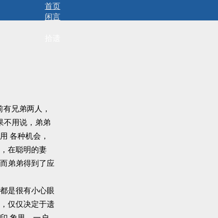
首页
闲言
碎语
拾遗
前有兄弟两人，
果不用说，弟弟
用 各种机会，
，在聪明的妻
而弟弟得到了应
都是很有小心眼
，仅仅决定于遗
印 象里，一户