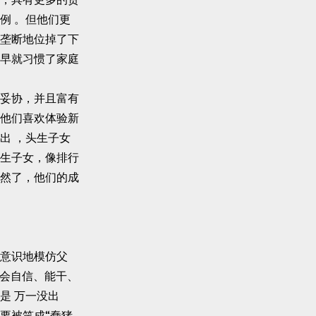
例 。但他们更
垄断地位掉了下
早就习惯了家庭
妥协，并且富有
他们喜欢体验新
出 ，头生子女
生子女，像排行
然了，他们的成
意识地模仿父
他会自信、能干、
是 万一没出
要被笑成“蠢猪