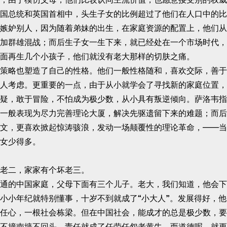
国总统和英国首相中，头生子女的比例超过了他们在人口中的比
嫉妒别人，因为随着弟妹的出生，在家庭资源的配置上，他们从
加群雄混战；而后生子女一生下来，就已经处在一个市场时代，
面再生几个小孩子，他们就没有老大那样的切肤之痛。
略也塑造了自己的性格。他们一般性格随和，喜欢交际，善于
人考虑。更重要的一点，由于从小就学会了寻找新的家庭位置，
疑，敢于冒险，不怕成为极少数，从小具有叛逆倾向。萨洛韦指
一般表现为尽力完善理论大厦，解决先驱遗留下来的难题；而后
文，更喜欢掀起惊涛骇浪，发动一场颠覆性的理论革命，——当
女少得多。
二，家家有个坏老三。
的中国家庭，父母下面有三个儿子。老大，我们知道，他会下
小小年纪就特别懂事，十岁不到就成了“小大人”。发展得好，
任心，一根社会栋梁。但在中国社会，能成才的总是极少数，要
不撞南墙不回头，责任就成了任劳任怨老黄牛，而道德呢，就更