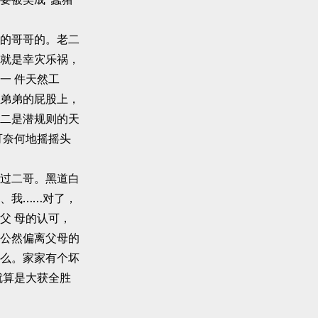
的哥哥的。老二
就是幸灾乐祸，
一 件天然工
弟弟的屁股上，
二是潜规则的天
可奈何地摇摇头
过二哥。黑道白
、我……对了，
父 母的认可，
公然偏离父母的
么。家家有个坏
就算是大获全胜