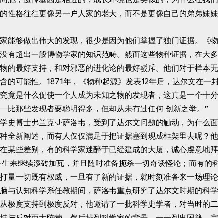
的性格往往更像另一户人家的老大，而不是更像自己的弟弟妹妹
能够做出伟大的发现，很少是因为他们掌握了独门证据。《物
没有超出一般博物学家的知识范畴。然而这些物种证据，在大多
物的最好支持，和对邪恶的进化论的最好驳斥。他们对于样本无
含的可能性。1871年，《物种起源》发表12年后，达尔文在一
究竟是什么促使一个人成为未知之物的发现者，这真是一个十分
—比那些发现者要聪明得多，但却从未有过任何 创新之举。”
博士弗兰克·J·萨洛韦，受到了达尔文问题的触动，为什么面
种全新阐述，而有人仅仅满足于把证据塞到现成框架里去呢？他
在某些差别，有的科学家迷醉于已经建成的大厦，诚心虔意地拜
一生来继续添砖加瓦，并且随时准备扼杀一切奇谈怪论；而有的
打量一切既有权威，一旦有了新的证据，就时刻准备来一场理论
脑与认知科学系任教期间，萨洛韦重点研究了达尔文时期的科学
从极度支持到极度反对，他邀请了一批科学史学者，对当时的二
持与反对两大阵营。然后排列科学家的背景，一一列出国籍、宗