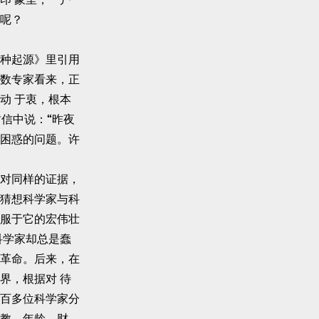
呢？
种起源》里引用
数专家看来，正
动 于衷，根本
封信中说：“昨夜
困惑的问题。许
对同样的证据，
猜想科学家与科
服于它的宏伟壮
科学家却总是蠢
革命。后来，在
界，根据对 待
百多位科学家分
教、年龄、财