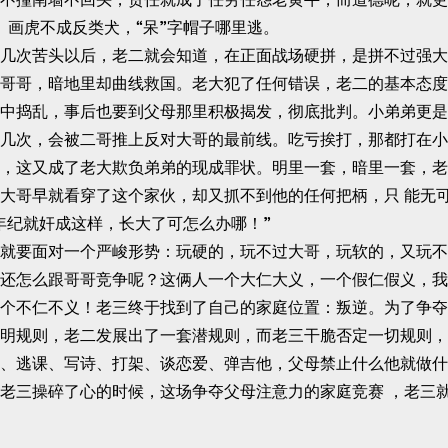
。画虎不成反类犬，“呆”字帽子哪里逃。
次苦头以后，老二就会知道，在正面战场硬拼，是拼不过强大
哥哥，暗地里却曲线救国。老大犯了任何错误，老二的基本态度
中捣乱，事后也要到父母那里积极揭发，彻底批判。小弟弟更是
几次，会被二哥推上反对大哥的最前线。吃亏挨打，那都打在小
，这又成了老大欺负弟弟的现成罪状。明里一套，暗里一套，老
大哥早就看穿了这个家伙，却又抓不到他的任何把柄，只 能无
年纪就奸成这样，长大了可怎么办哪！”
要面对一个严峻形势：玩硬的，玩不过大哥，玩软的，又玩不
还怎么跟哥哥竞争呢？这俩人一个大仁大义，一个假仁假义，我
个不仁不义！老三终于找到了自己的家庭位置：叛逆。为了争夺
明规则，老二发展出了一套潜规则，而老三干脆否定一切规则，
、逃课、写诗、打架、谈恋爱、弹吉他，父母禁止什么他就做什
老三操碎了心的时候，这场争夺父母注意力的家庭竞赛 ，老三