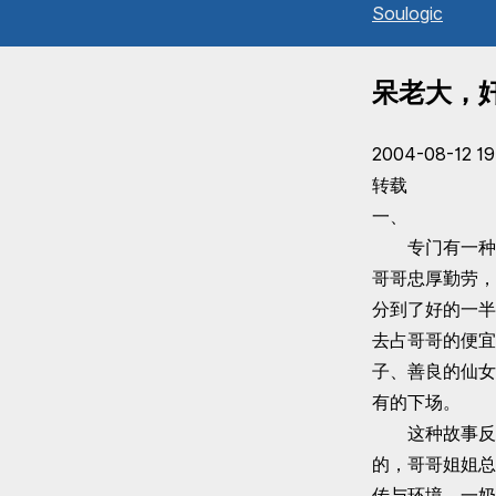
Sou
l
ogic
呆老大，
2004-08-12 19
转载
一、
专门有一种类
哥哥忠厚勤劳，
分到了好的一半
去占哥哥的便宜
子、善良的仙女
有的下场。
这种故事反映
的，哥哥姐姐总
传与环境。一奶