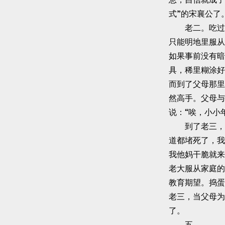
式”的宋襄公了
老二。吃过几
只能明地里服从
如果事前没有暗
具，稀里糊涂好
而到了父母那里
然高手。父母与
说：“唉，小小
到了老三，就
道都堵死了，我
我他妈干脆就来
老大服从家庭的
教育期望。捣蛋
老三，当父母为
了。
五、