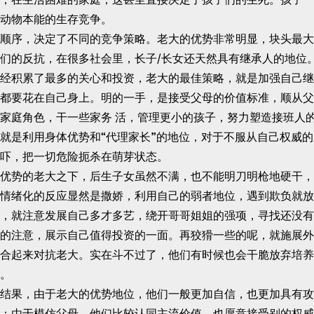
动物本能的生存竞争。
序，决定了不同的竞争策略。老大的优势非常明显，块头最大
们的反抗，在很多社会里，长子/长女还天然具有继承人的地位
经积累了最多的关心和投资，老大的最佳策略，就是加强自己继
都要花在自己身上。明的一手，是接受父母的价值标准，顺从父
家庭角色，干一些家务 活，管理更小的孩子，努力塑造接班人
就是利用身体优势和“代理家长”的地位，对于不服从自己权威
吓，把一切危险扼杀在萌芽状态。
势的老大之下，后生子女虽然不满，也不能明刀明枪地硬干，
情绪化的反应显然是撒娇，利用自己的弱者地位，遇到欺负就放
，就注意发展自己多才多艺，绕开哥哥姐姐的强项，寻找还没有
的注意，展示自己值得投资的一面。再狡猾一些的呢，就施展外
合起来对抗老大。实在斗不过了，他们有时候也会干脆放弃培养
。
果，由于老大的优势地位，他们一般更加自信，也更加具有攻
；由于模仿父母，他们比较认同主流价值，也愿意接受别的权威