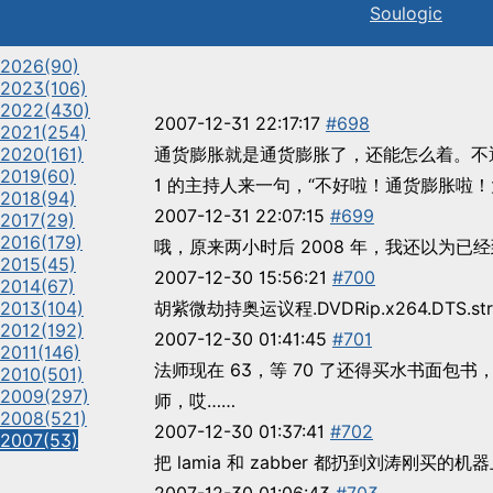
Sou
l
ogic
2026
(90)
2023
(106)
2022
(430)
2007-12-31 22:17:17
#698
2021
(254)
2020
(161)
通货膨胀就是通货膨胀了，还能怎么着。不遮
2019
(60)
1 的主持人来一句，“不好啦！通货膨胀啦！
2018
(94)
2007-12-31 22:07:15
#699
2017
(29)
2016
(179)
哦，原来两小时后 2008 年，我还以为已
2015
(45)
2007-12-30 15:56:21
#700
2014
(67)
2013
(104)
胡紫微劫持奥运议程.DVDRip.x264.DTS.str
2012
(192)
2007-12-30 01:41:45
#701
2011
(146)
法师现在 63，等 70 了还得买水书面包
2010
(501)
2009
(297)
师，哎……
2008
(521)
2007-12-30 01:37:41
#702
2007
(53)
把 lamia 和 zabber 都扔到刘涛刚