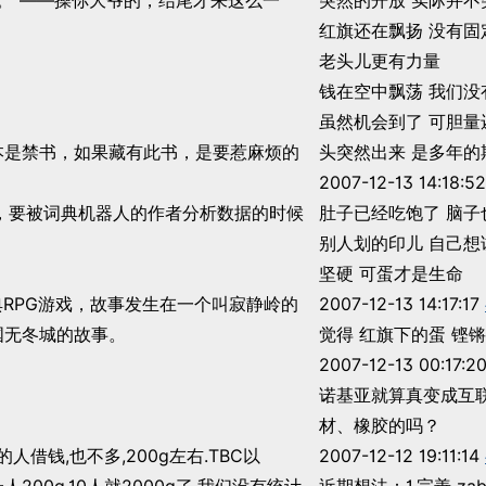
。”——操你大爷的，结尾才来这么一
突然的开放 实际并不
红旗还在飘扬 没有固
老头儿更有力量
钱在空中飘荡 我们没
虽然机会到了 可胆量
本是禁书，如果藏有此书，是要惹麻烦的
头突然出来 是多年的期待
2007-12-13 14:18:52
面子，要被词典机器人的作者分析数据的时候
肚子已经吃饱了 脑子
别人划的印儿 自己想
坚硬 可蛋才是生命
典RPG游戏，故事发生在一个叫寂静岭的
2007-12-13 14:17:17
国无冬城的故事。
觉得 红旗下的蛋 铿
2007-12-13 00:17:2
诺基亚就算真变成互
材、橡胶的吗？
借钱,也不多,200g左右.TBC以
2007-12-12 19:11:14