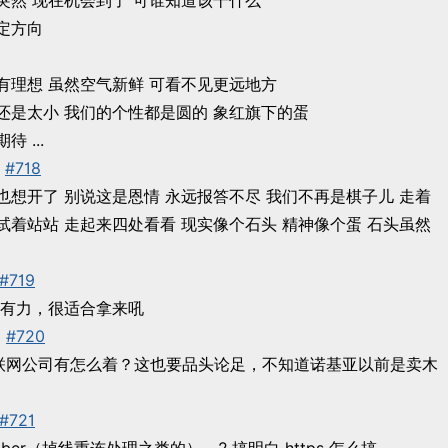
突然 现在机会到了 可谁知道该干什么
定方向
有理想 虽然空气新鲜 可看不见更远地方
还是太小 我们的个性都是圆的 象红旗下的蛋
 ...
#718
也想开了 别说这是恩情 永远报答不尽 我们不再是棋子儿 走着
试着站站 走起来四处看看 现实像个石头 精神像个蛋 石头虽然
#719
锵有力，很适合拿来吼
0
#720
联网公司有怎么着？这也要品头论足，不知道诺基亚以前是卖木
#721