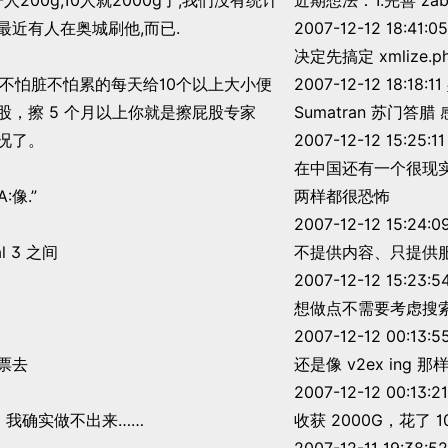
200g,10人就2000g了,我们没有统计
近期想法：1.完善 za
最近有人在奥城刷他,而已.
2007-12-12 18:41:05
决定先搞定 xmlize.
，不怕脏不怕累的每天给10个以上大小便
2007-12-12 18:18:11
，擦 5 个月以上你就是擦屁股专家
Sumatran 苏门
况了。
2007-12-12 15:25:11
在中国还有一个很现实的国情是
水鱼的个人说明：“X:我的头像牛逼吗? A:像.”
两样都很恐怖
2007-12-12 15:24:0
l 3 之间
不提供内容、只提供
2007-12-12 15:23:5
想做点不需要考虑搜
2007-12-12 00:13:5
票去
还是像 v2ex ing
2007-12-12 00:13:21
，我确实做不出来……
收获 2000G，花了 