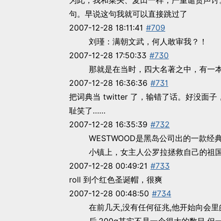
为此，我和菜头、麦田一样，严重谴责声讨
句。早说这句我就可以直接跳过了
2007-12-28 18:11:41
#709
刘瑾：满朝文武，何人敢审我？！
2007-12-28 17:50:33
#730
那就是在当时，四大名著之中，有一
2007-12-28 16:36:36
#731
把词典当 twitter 了，输错了话。好没
耻笑了……
2007-12-28 16:35:39
#732
WESTWOOD是黑岛公司出的一款经
小镇上，女主人公罗拉拯救自己的祖
2007-12-28 00:49:21
#733
roll 到个红色圣诞帽，很爽
2007-12-28 00:48:50
#734
在前几天,没有任何征兆,他开始向会里的人