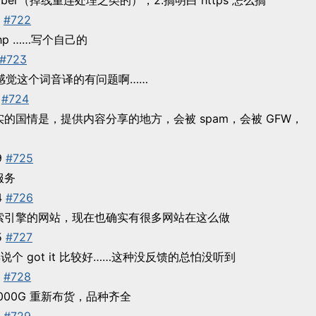
bber（掉线重连处理之类的），2.搞明白 https 怎么搞
#722
php ……写个自己的
#723
答腊 感觉这个词音译的有问题啊……
#724
，提供内容分享的地方，会被 spam，会被 GFW，
9
#725
服务
4
#726
索引擎的网站，现在也确实有很多网站在这么做
5
#727
 那样说个 got it 比较好……这种没反馈的总怕没听到
#728
1000G 重新布货，品种齐全