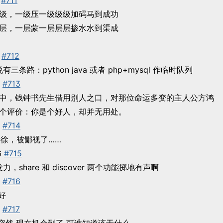
#711
级，一级压一级级级加码马到成功
层，一层蒙一层层层掺水水到渠成
#712
条路：python java 或者 php+mysql 作临时队列
#713
中，钱钟书先生借用别人之口，对那位命运多变的主人公方鸿
个评价：你是个好人，却并无用处。
#714
里有老徐，被鄙视了……
6
#715
突然发力，share 和 discover 两个功能掷地有声啊
#716
够好
#717