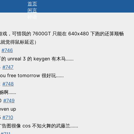
首页
闲言
碎语
拾遗
的游戏，可惜我的 7600GT 只能在 640x480 下跑的还算顺畅
游戏就觉得鼠标延迟）
#746
 unreal 3 的 keygen 有木马……
5
#747
you free tomorrow 很好玩……
2
#748
舒畅啊……
0
#749
ven up
5
#710
告图很像 cos 不知火舞的武藤兰……