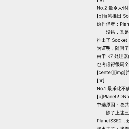
No.2 最令人
[b]台湾推出 Sock
始作俑者：Plane
没错，又是 Pl
推出了 Socket
为证明，随附了加
由于 K7 处理
也考虑得很周全
[center][img][
[hr]
No.1 最乐此
[b]Planet3DNo
中选原因：总共
除了上述三条假
PlanetSS
豁出去了；接着又