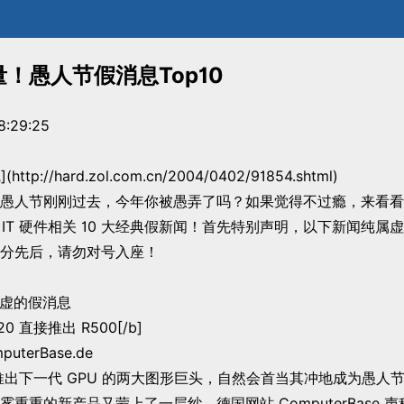
！愚人节假消息Top10
8:29:25
ttp://hard.zol.com.cn/2004/0402/91854.shtml)
人节刚刚过去，今年你被愚弄了吗？如果觉得不过瘾，来看看
节 IT 硬件相关 10 大经典假新闻！首先特别声明，以下新闻纯
分先后，请勿对号入座！
弄玄虚的假消息
420 直接推出 R500[/b]
terBase.de
下一代 GPU 的两大图形巨头，自然会首当其冲地成为愚人
重重的新产品又蒙上了一层纱。德国网站 ComputerBase 声称 A