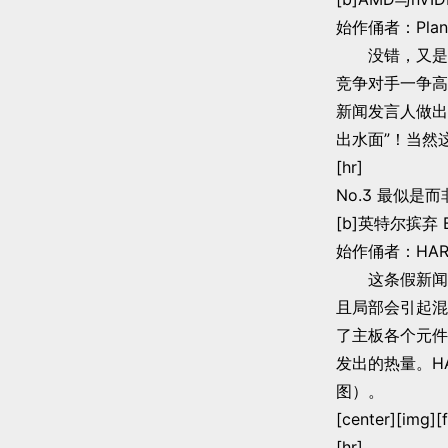
始作俑者：Plane
没错，又是这家
竞争对手一争高低
新闻发言人做出
出水面”！当然
[hr]
No.3 最似是
[b]英特尔摈弃 B
始作俑者：HARD
这条假新闻与A
且局部会引起混
了主板各个元件
发出的热量。HA
图）。
[center][img][
[hr]