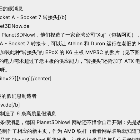
怀旧的假消息
et A - Socket 7 转接头[/b]
t3DNow.de
anet3DNow!，他们捏造了一家台湾公司“Xuj”（包括网页），并
 A - Socket 7 转接卡，可以让 Athlon 和 Duron 运行在老旧
装此种“转接头”的 EPoX 的 K6 主板 MVP3C 的照片（见
器的电力需求超过了老主板的供应能力，“转接头”还附加了 ATX 
呀。
file=27][/img][/center]
不疲的假消息制造者
w.de[/b]
制造了 6 条高质量假消息
消息，德国 Planet3DNow! 网站还不惜拿自己开涮：先是
E2，还制作了相应的新主页，作为 AMD 铁杆（看看网站名称就知
称 Planet3DNow! 即将出售，让热心读者尽快与几位元老