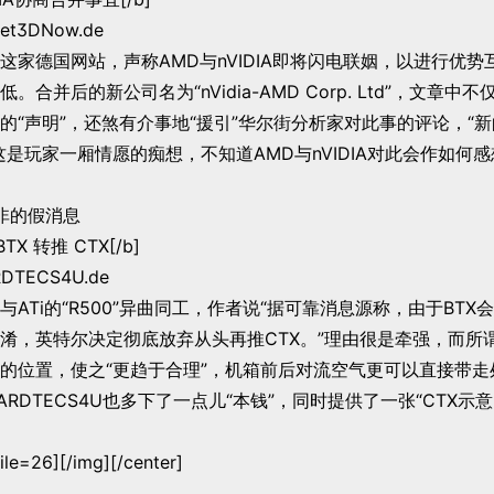
t3DNow.de
德国网站，声称AMD与nVIDIA即将闪电联姻，以进行优势
。合并后的新公司名为“nVidia-AMD Corp. Ltd”，文章中
的“声明”，还煞有介事地“援引”华尔街分析家对此事的评论，“新
这是玩家一厢情愿的痴想，不知道AMD与nVIDIA对此会作如何感
而非的假消息
TX 转推 CTX[/b]
TECS4U.de
Ti的“R500”异曲同工，作者说“据可靠消息源称，由于BTX
淆，英特尔决定彻底放弃从头再推CTX。”理由很是牵强，而所谓的
的位置，使之“更趋于合理”，机箱前后对流空气更可以直接带走
RDTECS4U也多下了一点儿“本钱”，同时提供了一张“CTX示
file=26][/img][/center]