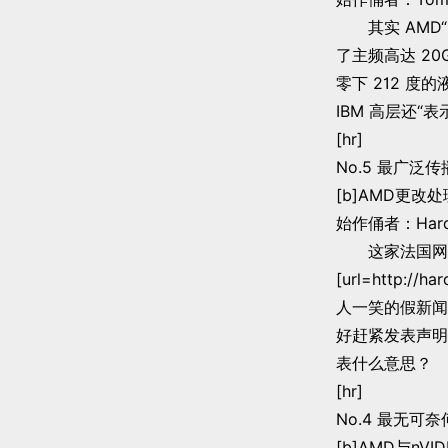
其实 AMD“Ul
了主频高达 20
零下 212 
IBM 高层还“
[hr]
No.5 最广泛
[b]AMD更改处
始作俑者：HardW
这家法国网站开
[url=http:/
人一笑的假新闻
好赶紧发表声明
表什么意思？
[hr]
No.4 最无可
[b]AMD与nVI