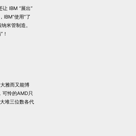
让 IBM “展出”
IBM“使用”了
碳纳米管制造。
”！
，这条无伤大雅而又能博
，可怜的AMD只
大堆三位数各代