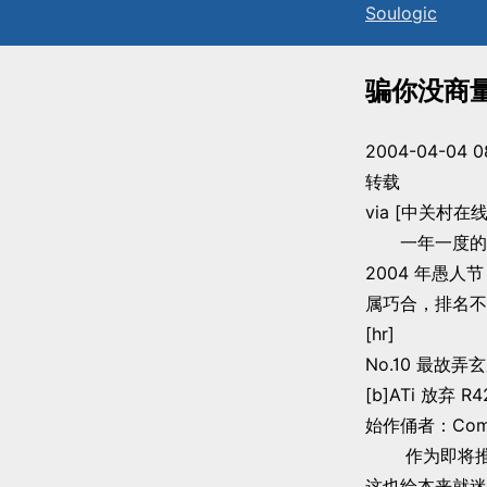
Sou
l
ogic
骗你没商量
2004-04-04 0
转载
via [中关村在线](h
一年一度的愚
2004 年愚人
属巧合，排名不
[hr]
No.10 最故
[b]ATi 放弃 R
始作俑者：Compu
作为即将推出
这也给本来就迷雾