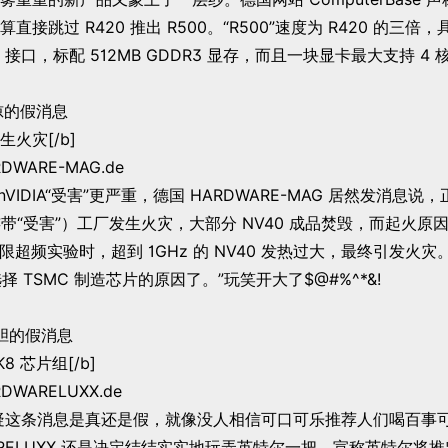
接跳过 R420 推出 R500。“R500”速度为 R420 的三倍，
-E 接口，标配 512MB GDDR3 显存，而且一块显卡最大支持 4
惊的假消息
生火灾[/b]
WARE-MAG.de
VIDIA“受害”更严重，德国 HARDWARE-MAG 居然发消息说，
连带“受害”）工厂发生火灾，大部分 NV40 成品焚毁，而起火原
极限超频实验时，超到 1GHz 的 NV40 发热过大，最终引发火
选择 TSMC 制造芯片的原因了。”玩笑开大了$@#%^*&!
张胆的假消息
8 芯片组[/b]
WARELUXX.de
条消息是真还是假，就像没人相信可口可乐推荐人们喝百事可
ARELUXX 还是决定结结实实地玩弄英特尔一把，宣称英特尔将推出