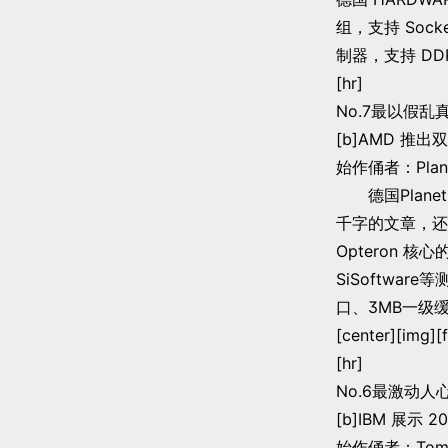
组，支持 Socket
制器，支持 DD
[hr]
No.7最以假乱
[b]AMD 推出双
始作俑者：Plane
德国Plane
千字的文章，还
Opteron 
SiSoftwa
口、3MB一级
[center][img][
[hr]
No.6最激动人
[b]IBM 展示 2
始作俑者：Tom`s