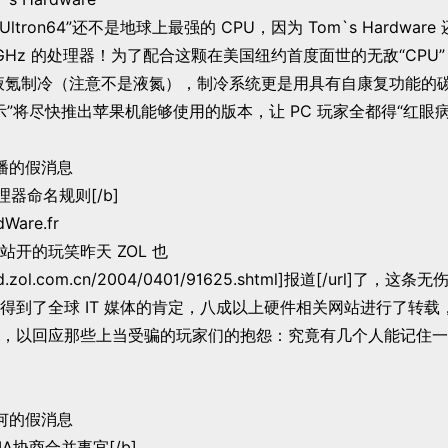
tron64”还不是地球上最强的 CPU，因为 Tom`s Hardware 还
GHz 的处理器！为了配合这颗在美国纽约首度面世的无敌“CPU”，
度的液氪制冷（注意不是液氮），制冷系统更是用具有自康复功能的
表示”将尽快推出苹果机能够使用的版本，让 PC 玩家全都得“红眼病
传播的假消息
理器命名规则[/b]
are.fr
的玩笑昨天 ZOL 也
/hard.zol.com.cn/2004/0401/91625.shtml]报道[/url]了
得到了全球 IT 媒体的肯定，八成以上硬件相关网站进行了转载
，以回应那些上当受骗的玩家们的抱怨：究竟有几个人能记住一
奈何的假消息
DIA协商合并事宜[/b]