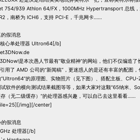
 754/939 Athlon 64/FX，1000MHz Hypertransport
R2，南桥为 ICH6，支持 PCI-E，千兆网卡……
真的假消息
核心单处理器 Ultron64[/b]
t3DNow.de
t3DNow!是本次愚人节最有“敬业精神”的网站，他们不仅编造
引用了 AMD 公司的“新闻稿”，更迷惑人的是还有丰富的配图
核心的“Ultron64”的原理图、实物照片（见下图）、搭配主板、CPU
re等测试软件的横向测试结果截图等等，如果大家对这颗“65纳米、Sock
缓存（无二级缓存）”的处理器感兴趣，可以自己去这里看看……
file=25][/img][/center]
心的假消息
0GHz 处理器[/b]
 Hardware