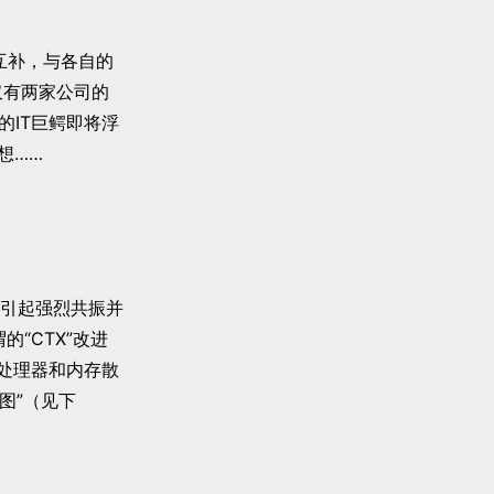
互补，与各自的
不仅有两家公司的
的IT巨鳄即将浮
想……
会引起强烈共振并
“CTX”改进
处理器和内存散
意图”（见下