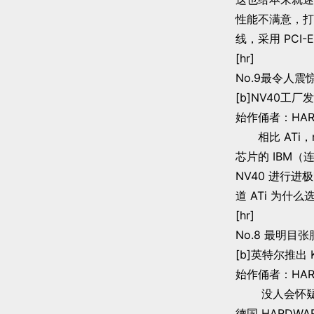
性能不满意，打算直
线，采用 PCI
[hr]
No.9最令人震
[b]NV40工厂发
始作俑者：HARD
相比 ATi，n
芯片的 IBM（
NV40 进行进
道 ATi 为什么
[hr]
No.8 最明目
[b]英特尔推出 K
始作俑者：HARD
没人会怀疑这
德国 HARDW