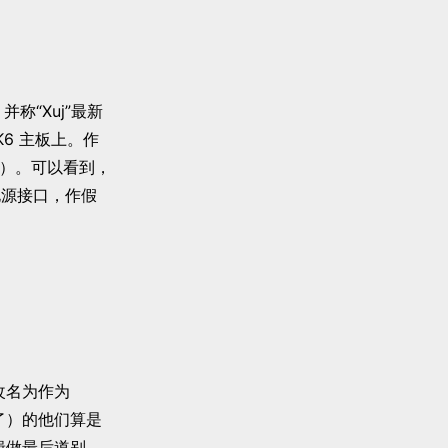
称“Xuj”最新
的 K6 主板上。作
下图）。可以看到，
电源接口，作假
改名为作为
道了）的他们算是
编辑做最后道别……