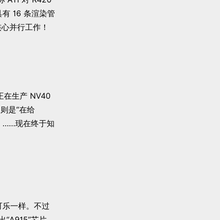
具有 16 条渲染管
 核心并行工作！
正在生产 NV40
因则是“在给
灾。……现在终于知
乐一样。不过
“A915”芯片