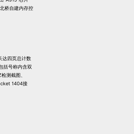
 总线，北桥自建内存控
了长达四页总计数
，包括号称内含双
-Z检测截图、
et 1404接