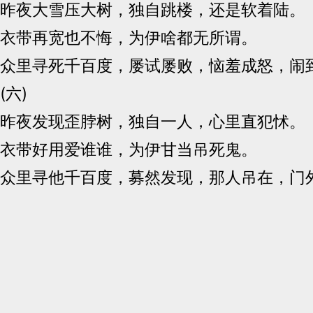
昨夜大雪压大树，独自跳楼，还是软着陆。
衣带再宽也不悔，为伊啥都无所谓。
众里寻死千百度，屡试屡败，恼羞成怒，闹
(六)
昨夜发现歪脖树，独自一人，心里直犯怵。
衣带好用爱谁谁，为伊甘当吊死鬼。
众里寻他千百度，募然发现，那人吊在，门