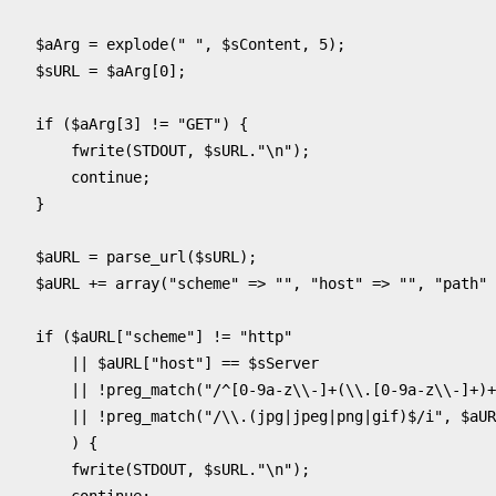
$aArg
=
explode
(
" "
,
$sContent
,
5
);
$sURL
=
$aArg
[
0
];
if
(
$aArg
[
3
]
!=
"GET"
)
{
fwrite
(
STDOUT
,
$sURL
.
"
\n
"
);
continue
;
}
$aURL
=
parse_url
(
$sURL
);
$aURL
+=
array
(
"scheme"
=>
""
,
"host"
=>
""
,
"path"
if
(
$aURL
[
"scheme"
]
!=
"http"
||
$aURL
[
"host"
]
==
$sServer
||
!
preg_match
(
"/^[0-9a-z
\\
-]+(
\\
.[0-9a-z
\\
-]+)+
||
!
preg_match
(
"/
\\
.(jpg|jpeg|png|gif)$/i"
,
$aUR
)
{
fwrite
(
STDOUT
,
$sURL
.
"
\n
"
);
continue
;