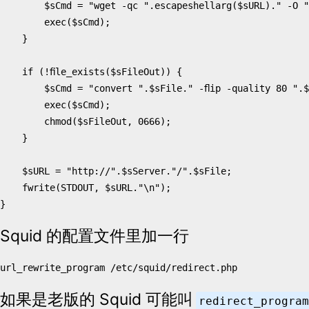
$sCmd
=
"wget -qc "
.
escapeshellarg
(
$sURL
)
.
" -O "
exec
(
$sCmd
);
}
if
(
!
file_exists
(
$sFileOut
))
{
$sCmd
=
"convert "
.
$sFile
.
" -flip -quality 80 "
.
$
exec
(
$sCmd
);
chmod
(
$sFileOut
,
0666
);
}
$sURL
=
"http://"
.
$sServer
.
"/"
.
$sFile
;
fwrite
(
STDOUT
,
$sURL
.
"
\n
"
);
}
Squid 的配置文件里加一行
如果是老版的 Squid 可能叫
redirect_program