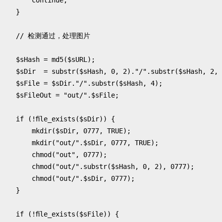
}
$sHash
=
md5
(
$sURL
);
$sDir
=
substr
(
$sHash
,
0
,
2
)
.
"/"
.
substr
(
$sHash
,
2
,
$sFile
=
$sDir
.
"/"
.
substr
(
$sHash
,
4
);
$sFileOut
=
"out/"
.
$sFile
;
if
(
!
file_exists
(
$sDir
))
{
mkdir
(
$sDir
,
0777
,
TRUE
);
mkdir
(
"out/"
.
$sDir
,
0777
,
TRUE
);
chmod
(
"out"
,
0777
);
chmod
(
"out/"
.
substr
(
$sHash
,
0
,
2
),
0777
);
chmod
(
"out/"
.
$sDir
,
0777
);
}
if
(
!
file_exists
(
$sFile
))
{