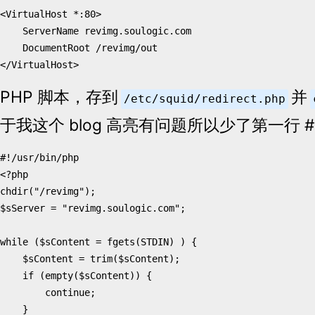
<VirtualHost
*:80>
ServerName
revimg.soulogic.com
DocumentRoot
/revimg/out
</VirtualHost>
PHP 脚本，存到
并
/etc/squid/redirect.php
于我这个 blog 高亮有问题所以少了第一行 #!/us
<?
php
chdir
(
"/revimg"
);
$sServer
=
"revimg.soulogic.com"
;
while
(
$sContent
=
fgets
(
STDIN
)
)
{
$sContent
=
trim
(
$sContent
);
if
(
empty
(
$sContent
))
{
continue
;
}