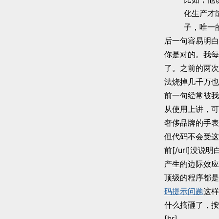
化生产才
子，唯一
后一句容易明白
你是对的。我每
了。之前的两次
法烧掉几千万也
前一句经常被我
从使用上讲，可
奢侈品牌的手表
但代码不会受这个
前[/url]
产生的边际效应
顶级的程序都是
码提示问题
这样
什么搞砸了，按
[hr]