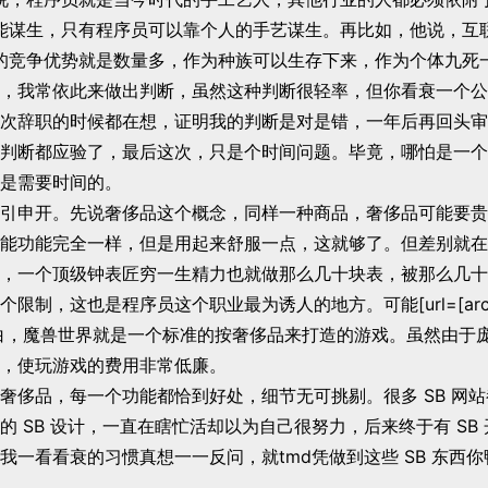
能谋生，只有程序员可以靠个人的手艺谋生。再比如，他说，互
的竞争优势就是数量多，作为种族可以生存下来，作为个体九死
，我常依此来做出判断，虽然这种判断很轻率，但你看衰一个公
次辞职的时候都在想，证明我的判断是对是错，一年后再回头审
判断都应验了，最后这次，只是个时间问题。毕竟，哪怕是一个
是需要时间的。
引申开。先说奢侈品这个概念，同样一种商品，奢侈品可能要贵
能功能完全一样，但是用起来舒服一点，这就够了。但差别就在
，一个顶级钟表匠穷一生精力也就做那么几十块表，被那么几十
限制，这也是程序员这个职业最为诱人的地方。可能[url=[archiv
没说明白，魔兽世界就是一个标准的按奢侈品来打造的游戏。虽然由于
，使玩游戏的费用非常低廉。
奢侈品，每一个功能都恰到好处，细节无可挑剔。很多 SB 网
的 SB 设计，一直在瞎忙活却以为自己很努力，后来终于有 SB
我一看看衰的习惯真想一一反问，就tmd凭做到这些 SB 东西