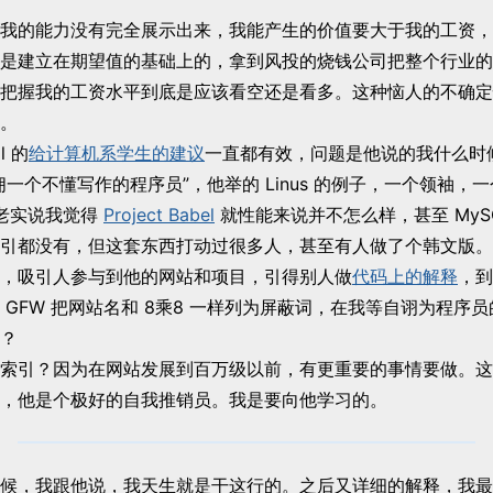
我的能力没有完全展示出来，我能产生的价值要大于我的工资，
是建立在期望值的基础上的，拿到风投的烧钱公司把整个行业的
把握我的工资水平到底是应该看空还是看多。这种恼人的不确定
。
l 的
给计算机系学生的建议
一直都有效，问题是他说的我什么时
佣一个不懂写作的程序员”，他举的 Linus 的例子，一个领袖，
老实说我觉得
Project Babel
就性能来说并不怎么样，甚至 MySQL
引都没有，但这套东西打动过很多人，甚至有人做了个韩文版。
，吸引人参与到他的网站和项目，引得别人做
代码上的解释
，到
 GFW 把网站名和 8乘8 一样列为屏蔽词，在我等自诩为程序
？
索引？因为在网站发展到百万级以前，有更重要的事情要做。这
，他是个极好的自我推销员。我是要向他学习的。
候，我跟他说，我天生就是干这行的。之后又详细的解释，我最