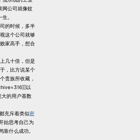
联网公司就像蚊
一生。
司的时候，多半
视这个公司就够
败家高手，想合
上几十倍，但是
于，比方说某个
个贵族所收藏，
e=316]]以
庞大的用户基数
站都充斥着类似
密
 开始思考自己为
你鸭靠什么成功。