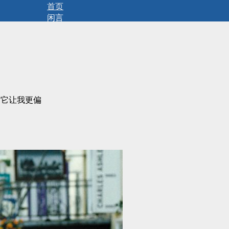
首页
闲言
碎语
拾遗
，它让我更偏