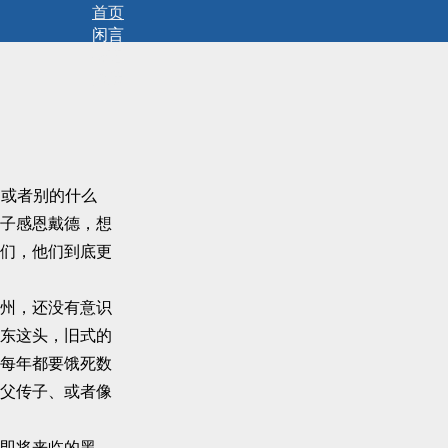
首页
闲言
碎语
拾遗
，或者别的什么
子感恩戴德，想
们，他们到底更
州，还没有意识
东这头，旧式的
每年都要饿死数
父传子、或者像
即将来临的黑