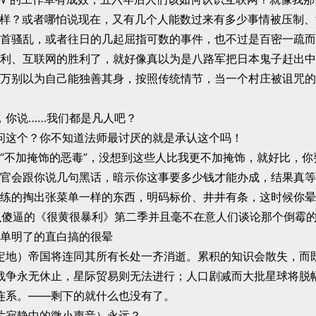
le 一样？或者哪怕说现在，又有几个人能数过来有多少事情被压制
首骚乱，或者往日的几起屈指可数的事件，也不过是百密一疏而
利、互联网的胜利了，就好像真以为是八路军把日本鬼子赶出中
万别以为自己能独善其身，按照传统情节，当一个村庄被诅咒的
，你说……我们都是凡人吧？
问这个？你不知道法师最讨厌的就是承认这个吗！
“不加掩饰的恶毒”，没想到这些人比我更不加掩饰，就好比，你
官会跟你说几句黑话，暗示你这事要多少钱才能办成，结果真等
练的掏出张菜单一样的东西，明码标价、井井有条，这时候你晕
这么傻逼的《很黄很暴利》第二季并且毫不在意人们谈论那个倒霉
单明了的直白搞的很晕
定地）帝国将连同其所有长处一齐消逝。累积的知识会散失，而
战争永无休止，星际贸易则无法进行；人口剧减而大批星球将脱
连系。——剩下的就什么也没有了。
片寂静中的微小声音）永远？