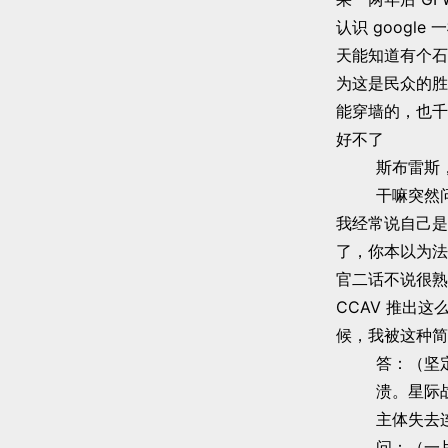
认识 goog
天能知道有个石
为这是民众的胜
能穿墙的，也千
好不了
斯布雷斯
干嘛突然
我经常说自己是
了，你本以为法
官二话不说很熟
CCAV 推出
候，我被这种简
答：（坚
溃。星际
主体失去
问：（一