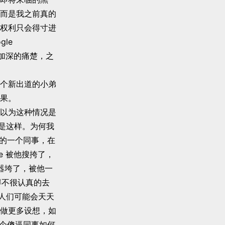
而是我之前真的
权利只会得寸进
le
相比即将加深的痛楚，之
个新出道的小弟
果。
以为这种情况是
是这样。为何我
经的一个同事，在
ogle 被他搜挎了，
务器垮了，被他一
不得不很认真的去
人们可能会天天
做更多设想，如
那个傻逼同事如何