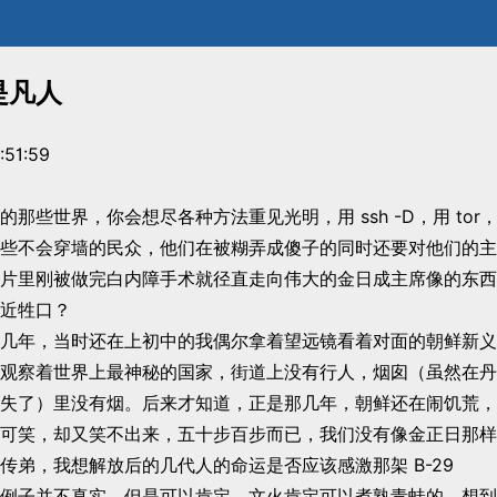
是凡人
:51:59
那些世界，你会想尽各种方法重见光明，用 ssh -D，用 tor
些不会穿墙的民众，他们在被糊弄成傻子的同时还要对他们的主
片里刚被做完白内障手术就径直走向伟大的金日成主席像的东西
近牲口？
几年，当时还在上初中的我偶尔拿着望远镜看着对面的朝鲜新义
观察着世界上最神秘的国家，街道上没有行人，烟囱（虽然在丹
失了）里没有烟。后来才知道，正是那几年，朝鲜还在闹饥荒，
可笑，却又笑不出来，五十步百步而已，我们没有像金正日那样
传弟，我想解放后的几代人的命运是否应该感激那架 B-29
例子并不真实，但是可以肯定，文火肯定可以煮熟青蛙的。想到