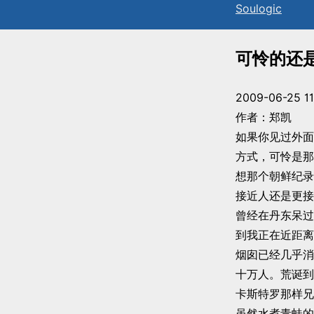
Sou
l
ogic
可怜的还
2009-06-25 11
作者：郑凯
如果你见过外面的
方式，可怜是那
想那个朝鲜纪录
接近人还是更接
曾经在丹东呆过
到我正在近距离
烟囱已经几乎消
十万人。荒诞到
卡斯特罗那样兄
虽然水煮青蛙的