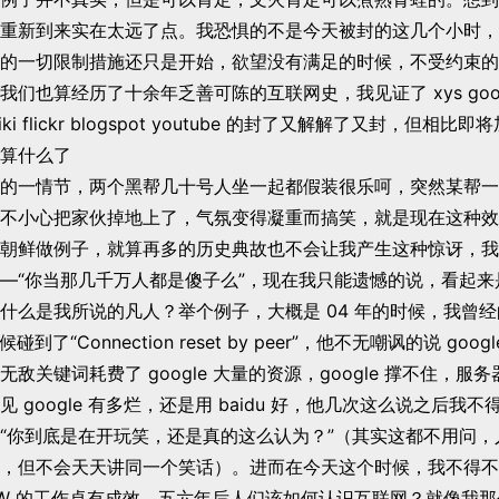
重新到来实在太远了点。我恐惧的不是今天被封的这几个小时，
的一切限制措施还只是开始，欲望没有满足的时候，不受约束的
们也算经历了十余年乏善可陈的互联网史，我见证了 xys goog
e wiki flickr blogspot youtube 的封了又解解了又封，但
算什么了
的一情节，两个黑帮几十号人坐一起都假装很乐呵，突然某帮一
不小心把家伙掉地上了，气氛变得凝重而搞笑，就是现在这种效
朝鲜做例子，就算再多的历史典故也不会让我产生这种惊讶，我
—“你当那几千万人都是傻子么”，现在我只能遗憾的说，看起来
什么是我所说的凡人？举个例子，大概是 04 年的时候，我曾
时候碰到了“Connection reset by peer”，他不无嘲讽的说 go
敌关键词耗费了 google 大量的资源，google 撑不住，服
 google 有多烂，还是用 baidu 好，他几次这么说之后我
“你到底是在开玩笑，还是真的这么认为？”（其实这都不用问，
，但不会天天讲同一个笑话）。进而在今天这个时候，我不得不
FW 的工作卓有成效，五六年后人们该如何认识互联网？就像我