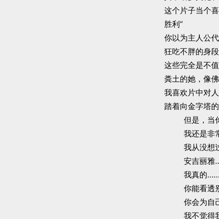
这个片子当个
胜利”
你以为主人公代
狂吃不胖的身段
这些完全是不值
粪土的她，像佛
我喜欢片中对人
踏着向金字塔的
但是，当
我还是非
我从没想
安吉丽雅
我真的…
你能看透
你会为自
我不觉得