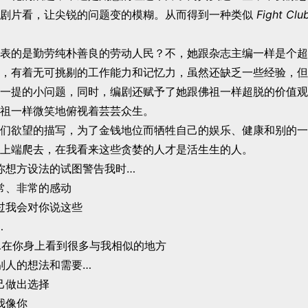
喜剧片看，让尖锐的问题变的模糊。从而得到一种类似
Fight Clu
表的是勤劳纯朴善良的劳动人民？不，她跟杂志主编一样是个超
，有着无可挑剔的工作能力和记忆力，虽然还缺乏一些经验，但
一提的小问题，同时，编剧还赋予了她跟佛祖一样超脱的价值观
祖一样微笑地俯视着芸芸众生。
们欲望的描写，为了金钱地位而牺牲自己的娱乐、健康和别的一
上端爬去，在我看来这些贪婪的人才是活生生的人。
你想方设法的试图警告我时…
常、非常的感动
过我会对你说这些
…
…在你身上看到很多与我相似的地方
别人的想法和需要…
己做出选择
我像你