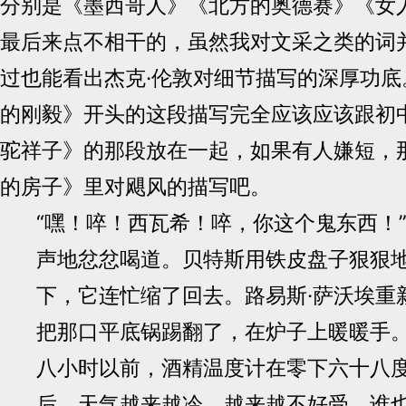
分别是《墨西哥人》《北方的奥德赛》《女
最后来点不相干的，虽然我对文采之类的词
过也能看出杰克·伦敦对细节描写的深厚功底
的刚毅》开头的这段描写完全应该应该跟初
驼祥子》的那段放在一起，如果有人嫌短，
的房子》里对飓风的描写吧。
“嘿！啐！西瓦希！啐，你这个鬼东西！
声地忿忿喝道。贝特斯用铁皮盘子狠狠
下，它连忙缩了回去。路易斯·萨沃埃重
把那口平底锅踢翻了，在炉子上暖暖手
八小时以前，酒精温度计在零下六十八
后，天气越来越冷、越来越不好受。谁