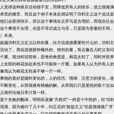
人觉得这种娱乐活动很不安，而降低所有人的快乐，使之很难满
承受的痛苦。而且这个例子本身反倒证明了功利主义这个说法是
他们会获得快乐，所以这个事情在古罗马是合理的，而现在社会
这个事情不合理，但是不等式成立与否，只是因为变量的不同，
）本身。
超越功利主义定义以外的量，比方说道德重要性什么的，功利主
活动了。类似道德那种额外的、绝对的量，有点像在儿时父亲问
个重。我当时回答铁，思考的角度是，棉花太轻了，同时对世界
上全部的棉花加起来也不可能有一斤重。如果有人认为所有人的
像我认为棉花太轻凑不够一斤一样。
事物的喜好是随时变化的，人的经历、情绪、注意力的变化，使
不断变化，从而很难有精确的解。从而我们只是笼统的取个近似
义相对论做日常计算一样。
是个失败的翻译，明明应该像“方程式”一样是个中性的，但“功利
混淆。因为被叫了几十年，纠正后的“效益主义”怕是很难推广开
核心的思考方式之一，它在借助数学语言来让自己更客观。