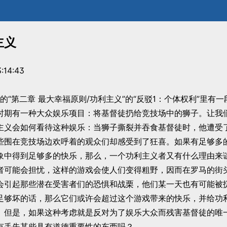
主义
:14:43
的“第二章 最大幸福原则/功利主义”的“反驳1：个体权利”里有一
时期有一种大众娱乐项目：将基督徒扔给竞技场中的狮子。让我
主义会如何看待这种娱乐：当狮子撕裂并吞食基督徒时，他遭受
些围在竞技场边欢呼着的观众们却感受到了狂喜。如果有足够多
象中得到足够多的快乐，那么，一个功利主义者又有什么理由来
者可能会担忧，这样的游戏会使人们变得粗野，因而在罗马的街
会引起那些潜在受害者们的恐惧和战栗，他们某一天也有可能被
足够坏的话，那么它们或许会超过这个游戏带来的快乐，并给功
。但是，如果这种考虑就是反对为了娱乐大众而残害基督徒的唯
有丢失某些具有道德重要性的东西吗？