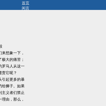
首页
闲言
碎语
拾遗
段
们来想象一下，
了极大的痛苦；
的罗马人从这一
谴责它呢？
头引起更多的暴
扔给狮子。如果
利主义者们禁止
一理由，那么，