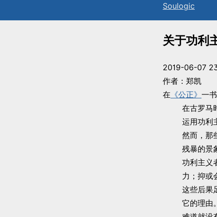
Sou
l
ogic
关于功利
2019-06-07 23
作者：郑凯
在
《公正》
一书
在古罗马
运用功利
然而，那
残暴的景
功利主义
力；抑或
这些后果
它的理由
难道就没