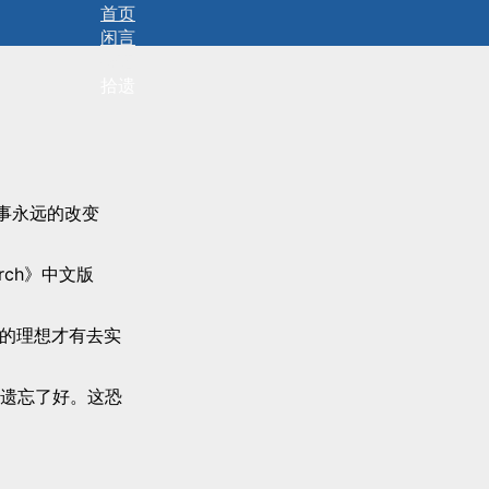
首页
闲言
碎语
拾遗
小事永远的改变
search》中文版
被人嘲笑的理想才有去实
遗忘了好。这恐