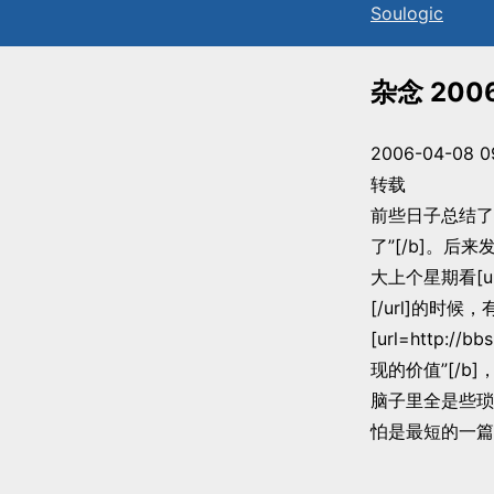
Sou
l
ogic
杂念 2006
2006-04-08 0
转载
前些日子总结了
了”[/b]。后
大上个星期看[url=h
[/url]的
[url=http:
现的价值”[/b
脑子里全是些琐
怕是最短的一篇