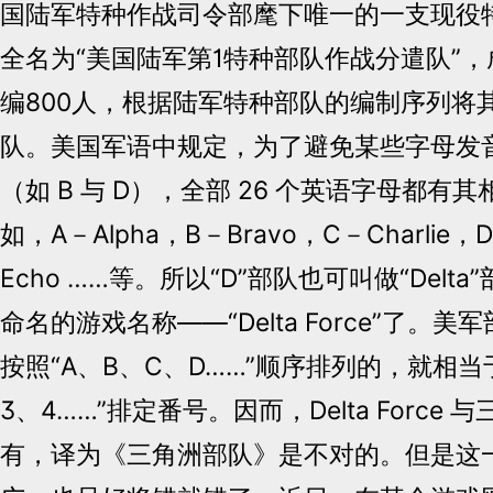
国陆军特种作战司令部麾下唯一的一支现役
全名为“美国陆军第1特种部队作战分遣队”，成
编800人，根据陆军特种部队的编制序列将其
队。美国军语中规定，为了避免某些字母发
（如 B 与 D），全部 26 个英语字母都有
如，A－Alpha，B－Bravo，C－Charlie，D
Echo ……等。所以“D”部队也可叫做“Delt
命名的游戏名称——“Delta Force”了。
按照“A、B、C、D……”顺序排列的，就相当
3、4……”排定番号。因而，Delta Force
有，译为《三角洲部队》是不对的。但是这