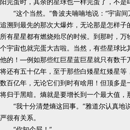
阳完蛋时，其余的星球也一样完蛋了，不是吗
“这个当然。”鲁波夫喃喃地说：“宇宙间
追溯到最先的那次大爆炸，无论那是怎样子
所有星星都有燃烧殆尽的时候。到那时，万
个宇宙也就完蛋大吉啦。当然，有些星球比
他的！—例如那些红巨星蓝巨星就只有数千
将还有五十亿年，至于那些白矮星红矮星等
数百亿年，无论它们到时有啥用！但顶多是
将归于黑暗。熵就是要增长到一个最大值，
“我十分清楚熵这回事。”雅道尔认真地
严很有关系。
“你知个屁！”