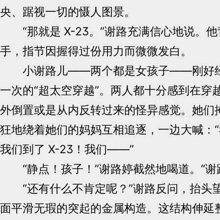
央、踞视一切的慑人图景。
“那就是 X-23。”谢路充满信心地说。
手，指节因握得过份用力而微微发白。
小谢路儿——两个都是女孩子——刚好经
一次的“超太空穿越”。两人都十分感到在穿
外倒置或是从内反转过来的怪异感觉。她们
狂地绕着她们的妈妈互相追逐，一边大喊：“我
我们到了 X-23！我们——”
“静点！孩子！”谢路婷截然地喝道。“谢
“还有什么不肯定呢？”谢路反问，抬头
面平滑无瑕的突起的金属构造。这结构伸延