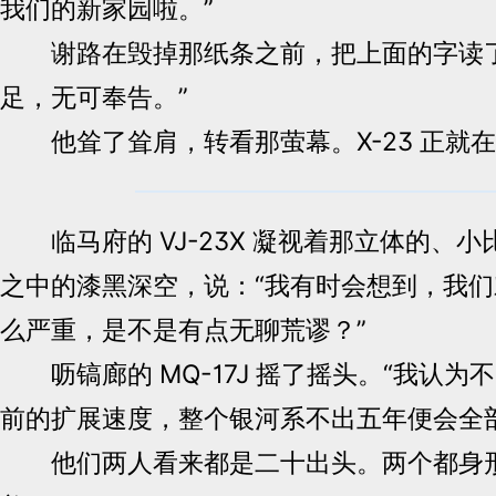
我们的新家园啦。”
谢路在毁掉那纸条之前，把上面的字读了
足，无可奉告。”
他耸了耸肩，转看那萤幕。X-23 正就
临马府的 VJ-23X 凝视着那立体的、
之中的漆黑深空，说：“我有时会想到，我
么严重，是不是有点无聊荒谬？”
呖镐廊的 MQ-17J 摇了摇头。“我认为
前的扩展速度，整个银河系不出五年便会全
他们两人看来都是二十出头。两个都身形