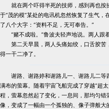
就在两个吓得半死的技师，感到再也按捺
于“茂的模”某处的电讯机忽然恢复了生气，
了八个大字：“资料不足，无可奉告。”
“赌不成啦。”鲁波夫轻声地说。两人跟
第二天早晨，两人头痛如绞，口舌胶苦，
得一干二净了。
谢路、谢路婷和谢路儿一、谢路儿二等四
满布的萤幕。随着宇宙飞船完成了穿越“超太空
程，萤幕忽然起了变化，一息间，那均匀错
像，变成了一幅由一个孤独的、像子弹般大