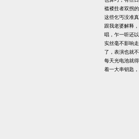
褴褛拄者双拐的
这些乞丐没准真
跟我老婆解释，
唱，乍一听还以
实丝毫不影响走
了，表演也就不
每天光电池就得
着一大串钥匙，