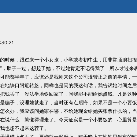
:30:21
的时候，跟过来一个小女孩，小学或者初中生，用非常腼腆扭捏
”，脑子一过，想起了她，不过她肯定不记得我了，所以才过来
可能都半年了，应该还是我刚来这个公司没转正之前的事情，一
在地铁口附近转悠，同样也是问的我这句话，我告诉她时间之后
把钱丢了，没法坐地铁回家了，问我能不能给她点钱。凡是这种
是骗子，没理她就走了，当时还有点后悔，如果不是一个小要饭
怎么办，我应该问她家在哪，不给她现金给她买张票什么的，当
在说什么，就懒得理走了。今天证实是一个小要饭的，心里算是
我也想不起来这茬了。
子没碰上乞丐了，要碰就一起赶上，昨天晚上在地铁里倒车的时