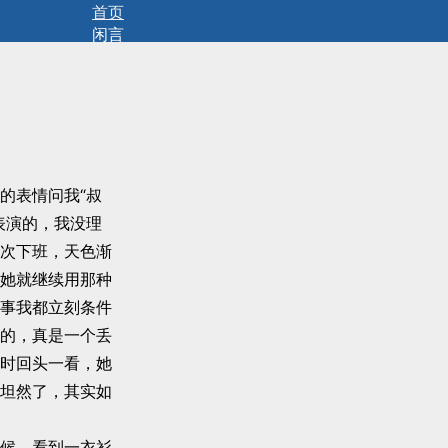
首页
闲言
碎语
拾遗
的表情问我“叔
表演的，我没理
次下班，天色渐
她就继续用那种
事我都立刻条件
的，真是一个丢
时回头一看，她
坦然了，其实如
候，看到一衣衫