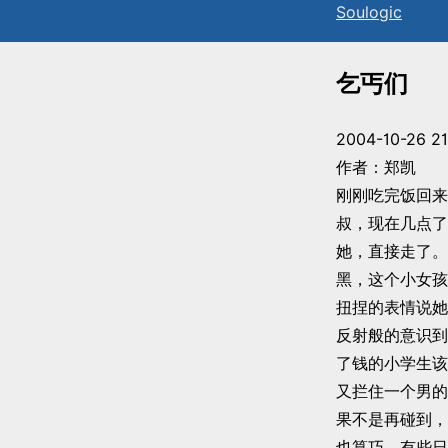
Sou
l
ogic
乞丐们
2004-10-26 21
作者：郑凯
刚刚吃完饭回来
叔，现在几点了
她，直接走了。
黑，这个小女孩
扭捏的表情说她
反射般的意识到
了钱的小学生该
又拦住一个男的
果不是再碰到，
也算巧，有些日