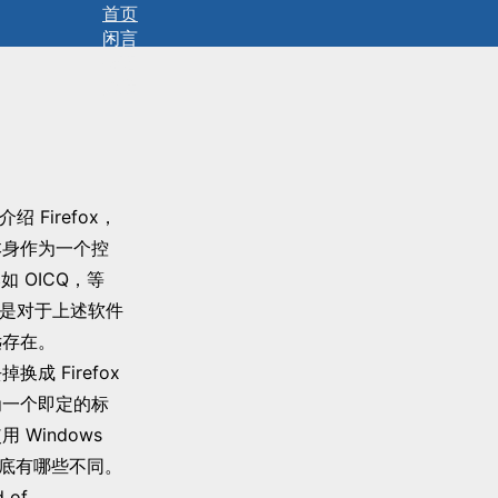
首页
闲言
碎语
拾遗
里介绍 Firefox，
本身作为一个控
如 OICQ，等
但是对于上述软件
远存在。
换成 Firefox
成为一个即定的标
Windows
s 到底有哪些不同。
of