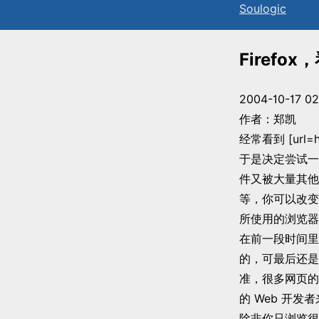
Sou
l
ogic
Firefo
2004-10-17 02
作者：郑凯
经常看到 [url=h
于是决定尝试一下
件又被大量其他软件
等，你可以改变
所使用的浏览器控
在前一段时间里我试着
的，可最后还是放
准，很多网页的制
的 Web 开发者
除非你只浏览很少