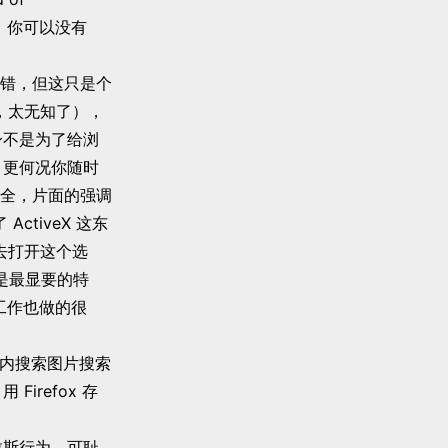
l]），你可以没有
实不错，但这只是个
，太无知了），
本身不是为了给浏
X，更何况你随时
全，片面的强调
tiveX 这东
去打开这个选
这是最显要的特
化工作也做的很
词、站内搜索图片搜索
irefox 存
拉斯行为，可耻