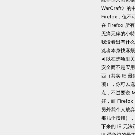
WarCraft》的中
Firefox，但不
在 Firefo
无痛无痒的小特
我没看出有什么绝
览者本身找麻烦才
可以在选项里关
安全而不是应用，
西（其实 IE
项），你可以选择
点，不过要说 M
好，而 Firef
另外我个人放弃 F
那几个按钮），另
下来的 IE 无法
IE 受争议的