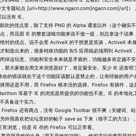
文专题站点 [url=http://www.ngacn.com]ngacn.com[/ur
可以没有 IE。
x 所有鼓吹的优点里，除了支持 PNG 的 Alpha 通道以外（这个确
点，而且跟 IE 的整套滤镜功能来说不值一提，别总拿这个说事
对的优点。说不会受 ActiveX 的干扰更是笑谈，ActiveX 
制造出来的，很多特殊功能的 B/S 应用就必须用到 Active
闭掉这玩意。功能和安全本来就是矛盾的，功能越多肯定越不安
那大家都去用文本浏览器好了，肯定最安全。至少 IE 还发明了 Ac
 最致命的错误就在于这个功能应该默认是禁止的，让有经验的用户
用还是不用，而 Firefox 根本没的选择。Firefox 有插件，
axthon 等基于 IE 的浏览器所提供的功能也不差。IE 的本地
ox 不具备这个实力。
irefox 还有两点，没有 Google Toolbar 很不爽（关键
外我喜欢把论坛里好的帖子 save as 下来（很手工的方法），用 F
正常浏览，但是 IE 存的 Firefox 可以正常看。
最主要原因是他的出身（而不是他的功能），他的流行的典型是托