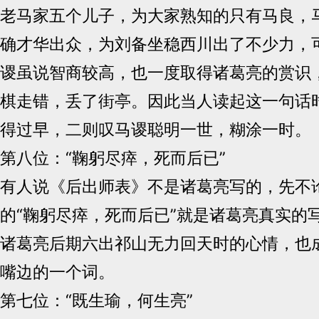
老马家五个儿子，为大家熟知的只有马良，
确才华出众，为刘备坐稳西川出了不少力，
谡虽说智商较高，也一度取得诸葛亮的赏识
棋走错，丢了街亭。因此当人读起这一句话
得过早，二则叹马谡聪明一世，糊涂一时。
第八位：“鞠躬尽瘁，死而后已”
有人说《后出师表》不是诸葛亮写的，先不
的“鞠躬尽瘁，死而后已”就是诸葛亮真实的
诸葛亮后期六出祁山无力回天时的心情，也
嘴边的一个词。
第七位：“既生瑜，何生亮”