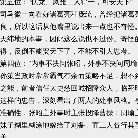
第五位：“伏龙、凤雏二人得一，可安天下”
司马徽一向看好诸葛亮和庞统，曾经把诸葛
良，所以这话从他嘴里说出来一点也不奇怪
天纬地的本事，因此这么说也不过份。奇怪
得，反倒不能安天下了，不能不引人思考。
第四位：“内事不决问张昭，外事不决问周瑜
孙策当政时常常霸气有余而策略不足，想不
之能，前者信任太史慈回城招降众人，临死
这样的忠告，深刻看出了两人的处事风格。
准确性，张昭主外事时主张投降曹操；周瑜
妹子糊里糊涂地嫁给了刘备。而二人各行其
美。