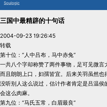
Sou
l
ogic
三国中最精辟的十句话
2004-09-23 19:26:45
转载
第十位：“人中吕布，马中赤兔”
一共八个字却称赞了两件事物，足可见微言
而且朗朗上口，妇孺皆宜。后来关羽虽然也
没听别人这么说过，估计作者肯定是吕温侯的
会这么肉麻。
第九位：“马氏五常，白眉最良”