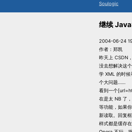
Sou
l
ogic
继续 Java
2004-06-24 19
作者：郑凯
昨天上 CSDN
没去想解决这个
学 XML 的
个大问题……
看到一个[url=ht
在是太 NB 
等功能，如果你
新读取。回复框
样式都是缓存在 
Opera 不行，