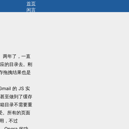
首页
闲言
碎语
拾遗
没。两年了，一直
应的目录去。刚
保存拖拽结果也是
Gmail 的 JS 实
面甚至做到了缓存
箱目录不需要重
接受。所有的页面
适用，不过
Opera 的功