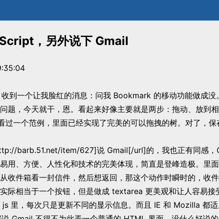
Script，另外说下 Gmail
:35:04
，收到一个让我脸红的消息：问我 Bookmark 的移动功能做成
问题，今天就干，恩。看起来好像主要就是两步：拖动、放到相
时候看过一个范例，里面已经实现了完美的可以拖拽的树。对了，
tp://barb.51.net/item/627]说 Gmail[/url]的，我也正有同感，
了，易用、方便、人性化和技术的完美体现，简直是登峰造极。里
从收件箱看一封信件，然后想返回，那这个动作时瞬时的，收件
实际相当于一个按钮，但是做成 textarea 更美观和让人容易
js 里，每次只是更新不同的显示信息。而且 IE 和 Mozilla 都
据说 Gmail 不得不为此弄一个普通的 HTML 界面，没什么好说的，