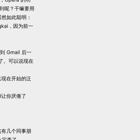
想到呢？干嘛要用
居然如此聪明：
gkai，因为前一
得到 Gmail 后一
人了。可以说现在
l 能比现在开始的泛
Gmail让你厌倦了
然有几个同事朋
么宝贵了。