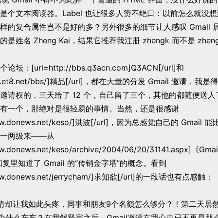
是个文本阅读器。Label 也让很多人赞不绝口：以前怎么就没
样的复合属性岂不是好的多？另外很多的细节让人感叹 Gmail 
姓名 Zheng Kai，结果它推荐我注册 zhengk 而不是 zhen
[url=http://bbs.q3acn.com]Q3ACN[/url]和
/bbs.et8.net/bbs/]精品[/url]，都在大量的分发 Gmail 邀请，我是
邀请权的，三天给了 12 个，自己留了三个，其他的都随便送
要你想有一个，那绝对是很轻易的事情。当然，还是很感谢
/www.donews.net/keso/]洪波[/url]，因为总感觉自己的 Gmai
一两级来——从
www.donews.net/keso/archive/2004/06/20/31141.aspx]《
的回复里知道了 Gmail 的“传销金字塔”的概念。看到
/www.donews.net/jerrycham/]求知欲[/url]的一段话也有点感触：
请却让我如此头疼，同事和朋友9个名额怎么够分？！第二天居
l是个什么东东？在我解释完之后，Gmail邀请在我心中已不再是那