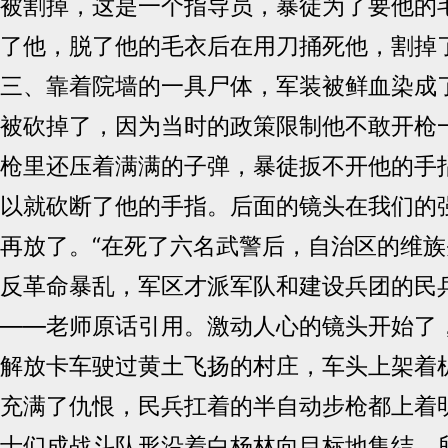
被割掉，这是一个指导员，暴徒为了要他的
了他，脱了他的毛衣后在用刀捅死他，割掉
三、靠着院墙的一具尸体，军装被鲜血染成
被砍掉了，因为当时的政策限制他不敢开枪
枪里还压着满满的子弹，暴徒扳不开他的手
以就砍断了他的手指。后面的镜头在我们的
再放了。“在死了六名武警后，自治区的维
反革命暴乱，军区才派军队和建设兵团的民
――老师原话引用。激动人心的镜头开始了
解放卡车驶过黄土飞扬的村庄，车头上架着
充满了仇恨，民兵扛着的半自动步枪都上着
士们成战斗队形沿着白杨林向目标地集结，