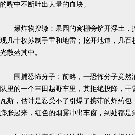
的嘴中不断吐出大量的血块。
爆炸物搜缴：果园的窝棚旁铲开浮土，掀
现几十枚苏制手雷和地雷；挖开地道，几百
光散落其中。
围捕恐怖分子：前略，一恐怖分子竟然潜
队里的一个丰田越野车里，其拒绝投降，干
瓦斯，估计是忍受不了引爆了携带的炸药包
膨胀起来，红色的烟雾冲出车窗，到处都是