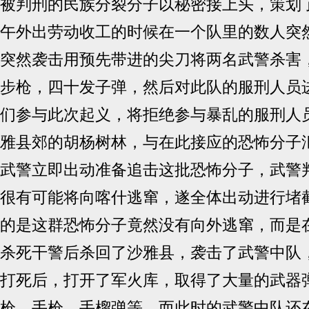
被判刑的民族分裂分子以秘密接上头，策划
午外出劳动收工的时候在一个队里的数人突
突然袭击用预先带进的尖刀将两名武警杀害
步枪，四十发子弹，然后对此队的服刑人员
们参与此次起义，将拒绝参与暴乱的服刑人
雅县郊的胡杨树林，与在此接应的恐怖分子
武警立即出动准备追击这批恐怖分子，武警
很有可能将向喀什逃窜，遂全体出动进行堵
的是这群恐怖分子竟然没有向外逃窜，而是
杀死干警后杀回了沙雅县，袭击了武警中队
打死后，打开了军火库，取得了大量的武器
枪、手枪、手榴弹等，而此时的武警中队还