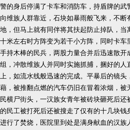
警的身后停满了卡车和消防车，持盾牌的武
向维族人群靠近，石块如暴雨般飞来，不断
地，但马上就有同伴将其扶起防止掉队，当
十米左右时方阵变为若干小方阵，同时卡车
手持木棒的民兵，两股力量合并后迅速散开
组，冲散维族人并同时实施抓捕，捆好的人
上，如流水线般迅速的完成。平暴后的镜头
藉，被推翻点燃的汽车仍旧在冒着浓烟，被
民横尸街头，一汉族女青年被砖块砸死后还
的民工被打死后还被搜走了仅有的十几块钱
进行了焚烧，医院里到处是满身献血的汉族