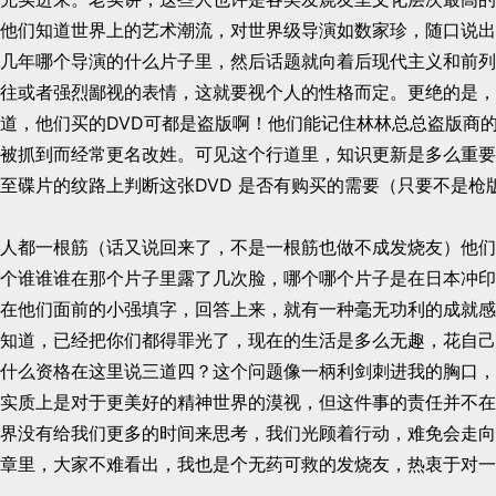
他们知道世界上的艺术潮流，对世界级导演如数家珍，随口说出
几年哪个导演的什么片子里，然后话题就向着后现代主义和前列
往或者强烈鄙视的表情，这就要视个人的性格而定。更绝的是，
道，他们买的DVD可都是盗版啊！他们能记住林林总总盗版商
被抓到而经常更名改姓。可见这个行道里，知识更新是多么重要
至碟片的纹路上判断这张DVD 是否有购买的需要（只要不是枪
人都一根筋（话又说回来了，不是一根筋也做不成发烧友）他们
个谁谁谁在那个片子里露了几次脸，哪个哪个片子是在日本冲印
在他们面前的小强填字，回答上来，就有一种毫无功利的成就感
知道，已经把你们都得罪光了，现在的生活是多么无趣，花自己
什么资格在这里说三道四？这个问题像一柄利剑刺进我的胸口，
实质上是对于更美好的精神世界的漠视，但这件事的责任并不在
界没有给我们更多的时间来思考，我们光顾着行动，难免会走向
章里，大家不难看出，我也是个无药可救的发烧友，热衷于对一