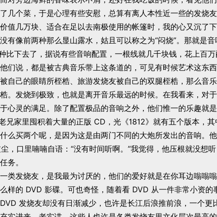
了几个菜，于是心理有些安慰，总算有离人本性近一些的发烧友
价值几万块、适合在足以去南极使用的帐篷时，我的心又沉了下
没有像前两种那么显山露水，姑且可以称之为“闷烧”。那就是音
前两种比下去了，据说有些音响配置，一根线就几千块钱，花上百
他们说，都是被古典音乐带上这条道的，可见有时候艺术这东西
被自己的眼睛所桎梏、旅游发烧友被自己的双腿桎梏，那么音乐
梏。发烧到极致，也就是离开音乐最远的时候。在我看来，对于
于心灵的满足。除了配置极品的音响之外，他们惟一的乐趣就是
个老兄家里囤积着大量的正版 CD，光《1812》就有五个版本，
什么买两个呢，是因为这是由两门不同的大炮所发出的音响。他
擦灰尘，口里喃喃自语：“没有时间听啊。”我觉得，他压根就没想
任务。
一类发烧友，是我最为讨厌的，他们的爱好就是在你耳边嗡嗡嗡
么样的 DVD 影碟。可也奇怪，随着看 DVD 从一件非常小资
DVD 发烧友却没有日渐减少，也许是长江后浪推前浪，一个更
充实进来。老实讲，这些人也许是各类发烧友里文化层次最高的