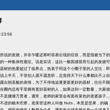
群
:23:56
所说的发烧，并非乍暖还寒时容易出现的症状，而是指被当下的
的一种集体性癔症。说老实话，这比一般因感冒而引起的发烧可
器材的热爱超过了临界点，热衷于同这个小圈子里的人交往，即
说上半天，不管别人愿不愿意听，总觉得天下什么事都比不上自
露出朝圣般的表情，为了不停地追逐更新更好的器材，往往不顾
在圈内总有手里拥有更好器材的人，如果达到一定数量，大家就
不是腰缠万贯者，通常，老师的家里会有面有菜色的老婆孩子…
不进的榆木疙瘩，老美管这种人叫做 Nuts，本意是坚果，的确
中，摄影发烧友人数最为众多。通常每个城市都会有一个或者几