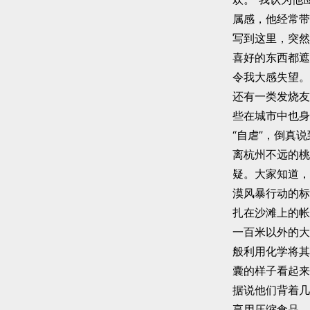
属感，他经常带
写到这里，突然
喜好的东西都遮
令我大感失望。
还有一类发烧友
些在城市中也身
“自虐”，倒真
离杭州不远的桃
疑。大家知道，
漠风暴行动的标
扎在沙滩上的帐
一百米以外的大
般利用化学将其
囊的样子看起来
据说他们背着几
享用压缩食品，