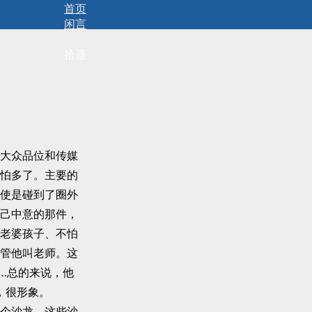
首页
闲言
碎语
拾遗
大众品位和传媒
怕多了。主要的
使是碰到了圈外
己中意的那件，
老婆孩子、不怕
管他叫老师。这
…总的来说，他
，很形象。
个沙龙，这些沙