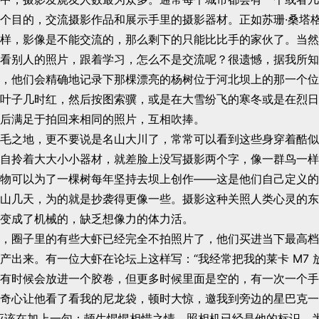
个目的，交流摄影作品和展示手里的摄影器材。正如苏珊·桑塔
样，影像是不能交流的，那么剩下的只能比比手的家伙了。当然
看别人的照片，跟着学习，怎么不是交流呢？很遗憾，据我所知
，他们会精确地记录下那棵漂亮的杨树位于河北坝上的那一个位
叶子几时红，然后按图索骥，或是在大雪纷飞的寒冬或是在烈日
后满足于拍回来相同的照片，互相吹捧。
毛之地，更不要说是名山大川了，常常可以看到这些身穿着酷似
自拎着大大小小器材，就差脸上没写摄影两个字，像一群鸟一样
物可以为了一棵树每年坚持去坝上创作——这是他们自己定义的
山几天，为的就是抄袭得更像一些。摄影这种关照人类心灵的东
变成了机械的，缺乏想像力的体力活。
，圈子里的有些大虾已经完全不拍照片了，他们买进当下最高档
产出来。有一位大虾在论坛上这样写：“我经常把我的莱卡 M7 
有时候会放进一个胶卷，但更多时候里面是空的，有一次一个手
奇心让他看了看我的尼龙袋，顿时大惊，邀我到旁边的星巴克一
应该在加上一句：顿生惺惺相惜之情。照相机已经是他的标识，