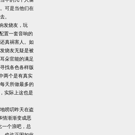
。可是当他们在
去。
响发烧友，玩
万配置一套音响的
还真祸害人。如
发烧友无疑是被
耳朵官能的满足
寻找各色各样版
其中两个是有真实
每天所做最多的
听，实际上这也是
地唠叨昨天在盗
的事情渐渐变成恶
比一个浪吧，总
，也许正因如此