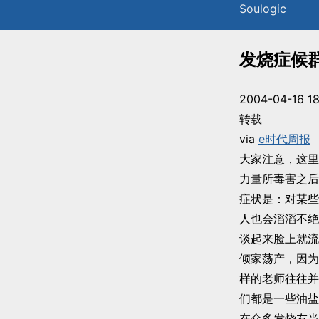
Sou
l
ogic
发烧症候
2004-04-16 18
转载
via
e时代周报
大家注意，这里
力量所毒害之后
症状是：对某些
人也会滔滔不绝
谈起来脸上就流
倾家荡产，因为
样的老师往往并
们都是一些油盐
在众多发烧友当